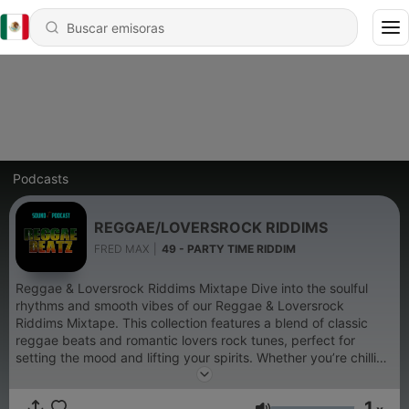
Podcasts
REGGAE/LOVERSROCK RIDDIMS
FRED MAX
|
49 - PARTY TIME RIDDIM
Reggae & Loversrock Riddims Mixtape Dive into the soulful
rhythms and smooth vibes of our Reggae & Loversrock
Riddims Mixtape. This collection features a blend of classic
reggae beats and romantic lovers rock tunes, perfect for
setting the mood and lifting your spirits. Whether you’re chilling
at home or hosting a laid-back gathering, these tracks will
transport you to a tropical paradise. Let the soothing melodies
1