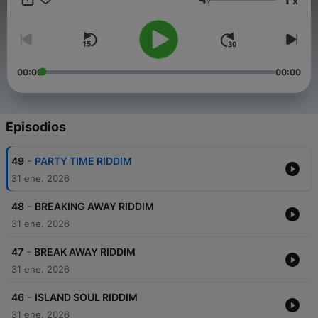
x
and heartfelt lyrics take you on a musical journey that
Volumen
celebrates love, peace, and unity. ❤️
00:00
00:00
Episodios
-
49
PARTY TIME RIDDIM
31 ene. 2026
-
48
BREAKING AWAY RIDDIM
31 ene. 2026
-
47
BREAK AWAY RIDDIM
31 ene. 2026
-
46
ISLAND SOUL RIDDIM
31 ene. 2026