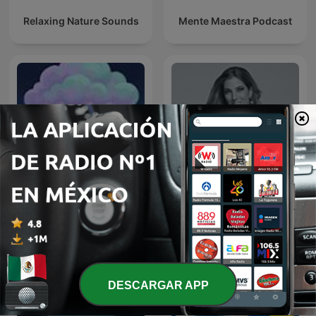
Relaxing Nature Sounds
Mente Maestra Podcast
Sonido de Lluvia, Lluvia
Relajante, Lluvia Suave,
Las 3 R's
Lluvia Nocturna,
Descanso Con Lluvia
DESCARGAR APP