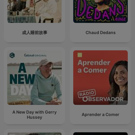
成人睡前故事
Chaud Dedans
A New Day with Gerry
Aprender a Comer
Hussey