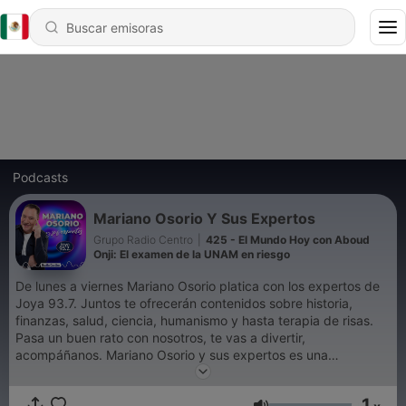
Podcasts
Mariano Osorio Y Sus Expertos
Grupo Radio Centro
|
425 - El Mundo Hoy con Aboud
Onji: El examen de la UNAM en riesgo
De lunes a viernes Mariano Osorio platica con los expertos de
Joya 93.7. Juntos te ofrecerán contenidos sobre historia,
finanzas, salud, ciencia, humanismo y hasta terapia de risas.
Pasa un buen rato con nosotros, te vas a divertir,
acompáñanos. Mariano Osorio y sus expertos es una
producción original de Joya 93.7 y Audio Centro de Grupo
Radio Centro.
1