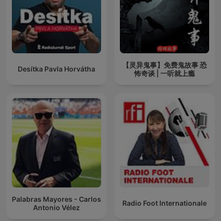
【灵异鬼事】免费鬼故事 恐
Desítka Pavla Horvátha
怖奇谈 | 一听就上瘾
Palabras Mayores - Carlos
Radio Foot Internationale
Antonio Vélez