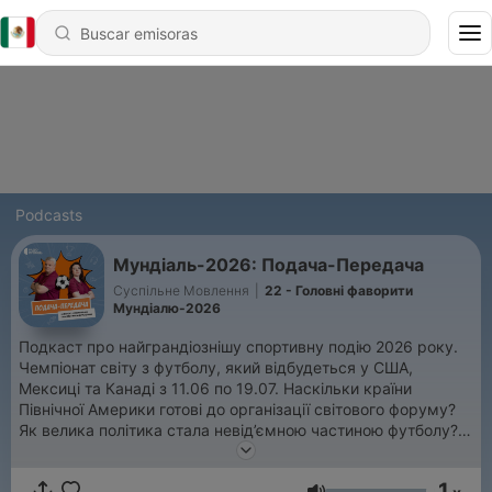
Podcasts
Мундіаль-2026: Подача-Передача
Суспільне Мовлення
|
22 - Головні фаворити
Мундіалю-2026
Подкаст про найграндіознішу спортивну подію 2026 року.
Чемпіонат світу з футболу, який відбудеться у США,
Мексиці та Канаді з 11.06 по 19.07. Наскільки країни
Північної Америки готові до організації світового форуму?
Як велика політика стала невід’ємною частиною футболу?
Ведучі Радіо Промінь Ілона Степанченко та Костянтин
Дульцев розкажуть унікальні факти, захопливі історії та
1