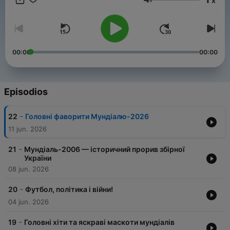
x
розповіді про те, як за останні 100 років змінювався
Volumen
футбол, а разом із ним – і світ. А також про великі
футбольні протистояння, пісні, які запалювали стадіони, і
талісманів, що стали символами улюбленої гри мільйонів.
00:00
00:00
Episodios
-
22
Головні фаворити Мундіалю-2026
11 jun. 2026
-
21
Мундіаль-2006 — історичний прорив збірної
України
08 jun. 2026
-
20
Футбол, політика і війни!
04 jun. 2026
-
19
Головні хіти та яскраві маскоти мундіалів