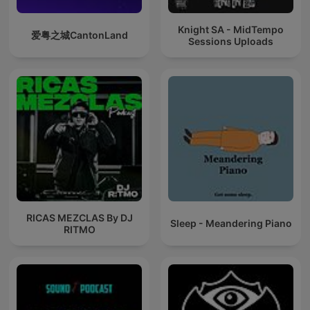
Knight SA - MidTempo
爱粤之城CantonLand
Sessions Uploads
RICAS MEZCLAS By DJ
Sleep - Meandering Piano
RITMO