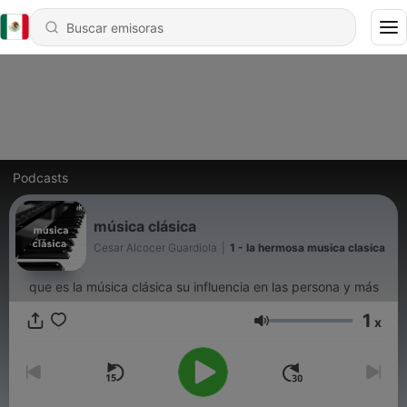
Podcasts
música clásica
Cesar Alcocer Guardiola
|
1 - la hermosa musica clasica
que es la música clásica su influencia en las persona y más
1
x
Volumen