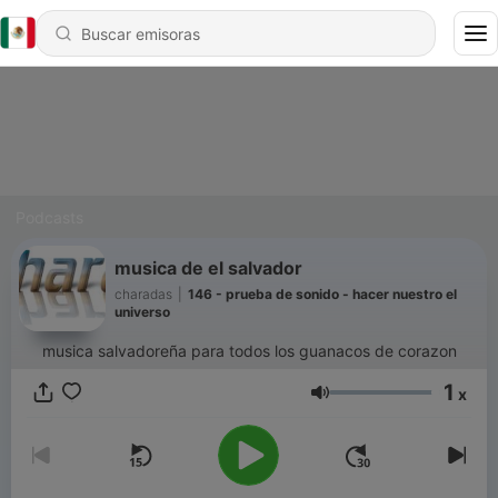
Podcasts
musica de el salvador
charadas
|
146 - prueba de sonido - hacer nuestro el
universo
musica salvadoreña para todos los guanacos de corazon
1
x
Volumen