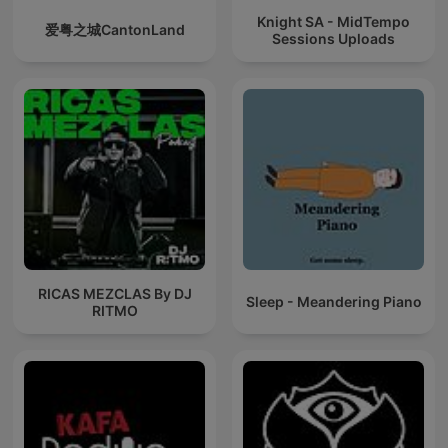
Knight SA - MidTempo
爱粤之城CantonLand
Sessions Uploads
RICAS MEZCLAS By DJ
Sleep - Meandering Piano
RITMO