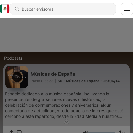
Podcasts
Músicas de España
Radio Clásica
|
60 - Músicas de España - 26/06/14
Espacio dedicado a la música española, incluyendo la
presentación de grabaciones nuevas o históricas, la
celebración de conmemoraciones y aniversarios, algún
comentario de actualidad, y todo aquello de interés que esté
cercano a este repertorio, desde la Edad Media a nuestros
días.
1