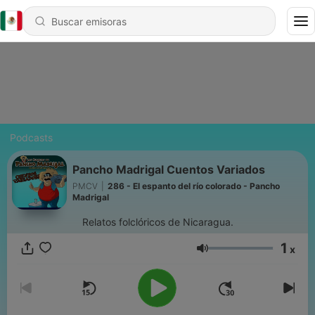
Podcasts
Pancho Madrigal Cuentos Variados
PMCV
|
286 - El espanto del río colorado - Pancho
Madrigal
Relatos folclóricos de Nicaragua.
1
x
Volumen