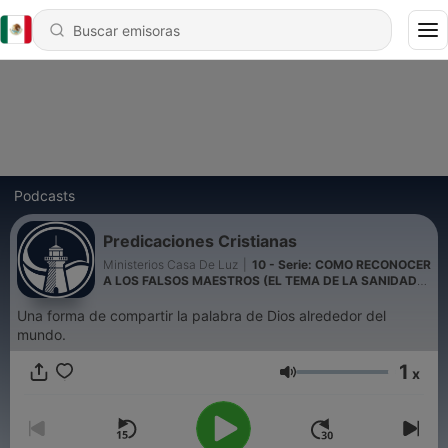
Podcasts
Predicaciones Cristianas
Ministerios Casa De Luz
|
10 - Serie: COMO RECONOCER
A LOS FALSOS MAESTROS (EL TEMA DE LA SANIDAD
EN EL MOVIMIENTO DE LA PROSPERIDAD)
Una forma de compartir la palabra de Dios alrededor del
mundo.
1
x
Volumen