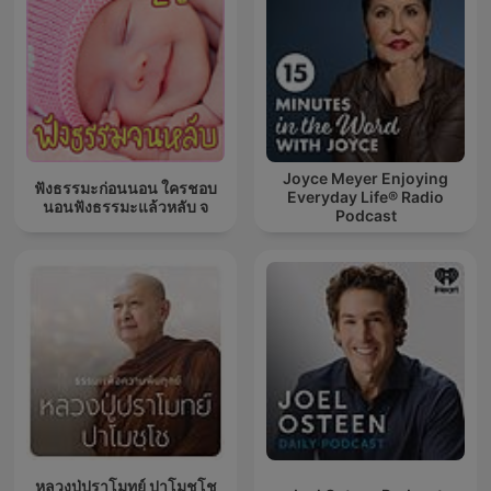
Joyce Meyer Enjoying
ฟังธรรมะก่อนนอน ใครชอบ
Everyday Life® Radio
นอนฟังธรรมะแล้วหลับ จ
Podcast
หลวงปู่ปราโมทย์ ปาโมชฺโช