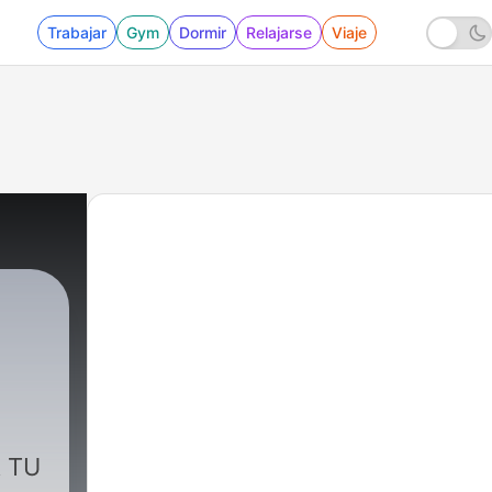
Trabajar
Gym
Dormir
Relajarse
Viaje
 TU