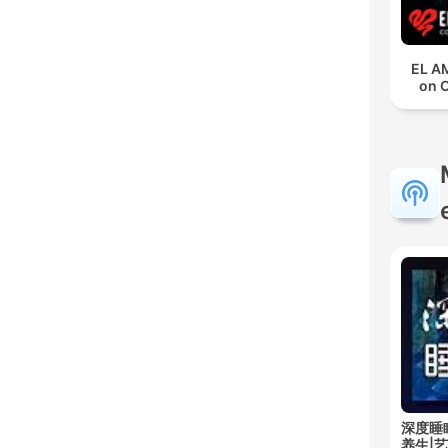
EL A
on 
深度睡
养生|