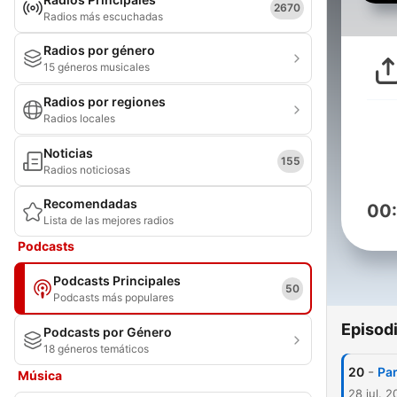
2670
Radios más escuchadas
Radios por género
15 géneros musicales
Radios por regiones
Radios locales
Noticias
155
Radios noticiosas
Recomendadas
00
Lista de las mejores radios
Podcasts
Podcasts Principales
50
Podcasts más populares
Episod
Podcasts por Género
18 géneros temáticos
-
20
Par
Música
28 jul. 