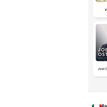
K
Joel 
Ra