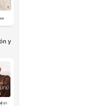
isa
ón y
ย์ ปา