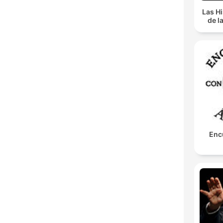
Las Hi
de l
Enc