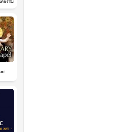
นติธรรม
pel