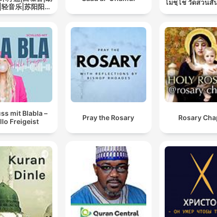
โมชฺโช วัดสวนสั
|轻音乐|苏阳阳频
道
ss mit Blabla –
Pray the Rosary
Rosary Cha
llo Freigeist