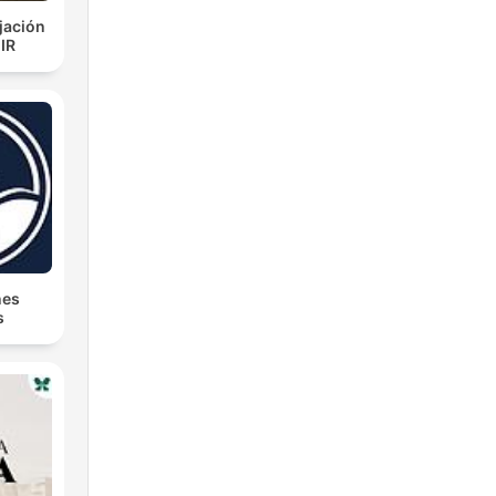
jación
IR
nes
s