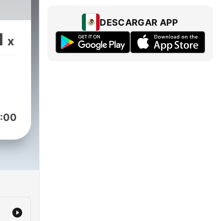
DESCARGAR APP
1
x
:00