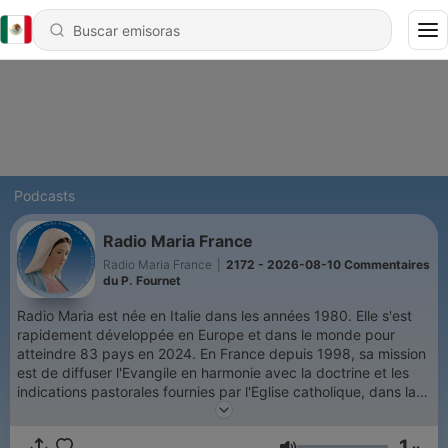
Podcasts
Radio Maria France
Radio Maria France
|
2172 - 2026-08-10 Commentaires
du P. Fournet
Radio Maria est née en Italie dans les années 1980. Elle s'est
rapidement développée en Europe et dans le monde pour
atteindre 83 pays en 2024. En France depuis 1998, sa mission
est de diffuser l'Evangile en harmonie avec la doctrine et les
indications pastorales fournies par l'Eglise catholique, dans la
fidélité au Saint Père, et en utilisant toutes les possibilités que
peut offrir un moyen de diffusion radiophonique. Radio Maria
1