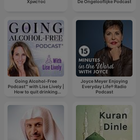
Христос
De Ongelooflijke Podcast
Going Alcohol-Free
Joyce Meyer Enjoying
Podcast™ with Lise Lively |
Everyday Life® Radio
How to quit drinking
Podcast
alcohol