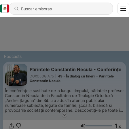
Podcasts
Părintele Constantin Necula - Conferințe
DOXOLOGIA.ro
|
49 - În dialog cu tinerii - Părintele
Constantin Necula
În conferințele susținute de-a lungul timpului, părintele profesor
Constantin Necula de la Facultatea de Teologie Ortodoxă
„Andrei Șaguna” din Sibiu a adus în atenția publicului
numeroase subiecte, legate de familie, școală, biserică şi
provocările societății contemporane. Descopetiți-le pe toate în
noul nostru playlist de Spotify, apoi dați-le de veste și
prietenilor!
1
x
Volumen