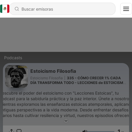
Podcasts
Estoicismo Filosofia
Estoicismo Filosofia
|
335 - CÓMO CRECER 1% CADA
DÍA TRANSFORMA TODO - LECCIONES de ESTOICISMO
Para Construir una Vida Extraordinaria
Descubre el poder del estoicismo con "Lecciones Estoicas", tu
podcast para la sabiduría práctica y la paz interior. Únete a nosotros
mientras exploramos las enseñanzas estoicas atemporales, aplicand
antiguas perspectivas a la vida moderna. Desde enfrentar desafíos
diarios hasta cultivar resiliencia y virtud, nuestros episodios ofrecen
una perspectiva refrescante para cualquiera que busque una vida
más significativa y equilibrada. Suscríbete y emprende un viaje
1