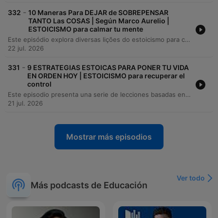
-
332
10 Maneras Para DEJAR de SOBREPENSAR
TANTO Las COSAS | Según Marco Aurelio |
ESTOICISMO para calmar tu mente
Este episódio explora diversas lições do estoicismo para combater o hábito de sobrepensar, utilizando ensinamentos de Marco Aurélio, Epicteto e Sêneca. O conteúdo aborda temas como a prática da gratidão, a aceitação da impermanência e o foco no esforço em vez do resultado. A jornada continua com estratégias práticas para lidar com a ansiedade, incluindo a decomposição de problemas em passos concretos, a busca por sabedoria externa e a prática do malestar voluntário. O objetivo é ensinar como transformar o excesso de pensamento em resiliência e ação através do foco no presente.
22 jul. 2026
-
331
9 ESTRATEGIAS ESTOICAS PARA PONER TU VIDA
EN ORDEN HOY | ESTOICISMO para recuperar el
control
Este episodio presenta una serie de lecciones basadas en el estoicismo para alcanzar la claridad, la serenidad y el dominio personal. A través de estrategias inspiradas en autores como Séneca, Epicteto y Marco Aurelio, se invita al oyente a tomar el control de su mente, gestionar sus hábitos y valorar el uso del tiempo. El contenido explora cómo la simplicidad, la acción consciente y la gestión de la energía permiten construir un carácter resiliente. El objetivo es aprender a simplificar la vida para encontrar la verdadera libertad y proteger la paz mental frente al caos externo.
21 jul. 2026
Mostrar más episodios
Ver todo
Más podcasts de Educación