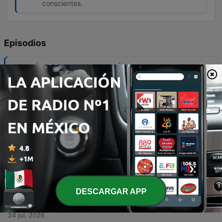
conscientes.
Episodios
-
335
CÓMO CRECER 1% CADA DÍA TRANSFORMA
TODO - LECCIONES de ESTOICISMO Para
Construir una Vida Extraordinaria
Este episodio presenta una serie de lecciones basadas en el estoicismo para lograr un crecimiento personal del 1% diario, utilizando las enseñanzas de filósofos como Epicteto, Marco Aurelio y Séneca. Se aborda la importancia de la disciplina, la gestión de las opiniones ajenas, la claridad de roles y el dominio de la mente. Asimismo, se explora la aplicación práctica de esta filosofía a través de la preparación mediante el entrenamiento diario, la coherencia entre palabras y acciones, y el poder de la elección consciente. El contenido enfatiza que el crecimiento se logra mediante pequeñas decisiones diarias y un enfoque en el presente para evitar la parálisis ante las dificultades.
29 jul. 2026
-
334
APRENDE A ACTUAR COMO SI NADA
REALMENTE TE MOLESTARA - SABIDURÍA
ESTOICA para dominar tus emociones
Este episodio presenta una serie de lecciones basadas en la filosofía estoica para desarrollar el autocontrol y la resiliencia emocional. A través de los principios de pensadores como Marco Aurelio, Séneca y Epicteto, se ofrecen estrategias prácticas para gestionar la decepción, las críticas, el miedo y las pequeñas irritaciones cotidianas sin perder la paz interior. Se exploran métodos para proteger la paz propia, evitar reacciones impulsivas ante provocaciones y permitir que la razón guíe las acciones para fortalecer el carácter y asegurar que la mente tome el control sobre los impulsos.
27 jul. 2026
-
333
ARREGLA TU VIDA: Aplica estas 10 PRÁCTICAS
ESTOICAS | ESTOICISMO para recuperar el
DESCARGAR APP
control
Este episodio presenta una serie de lecciones basadas en el estoicismo para lograr el orden interior y la transformación personal. A través de prácticas concretas, se aborda desde el entrenamiento de la concentración y el cuidado del cuerpo hasta la gestión de las emociones y la liberación de los vicios modernos. Asimismo, se exploran temas fundamentales como la importancia de la acción sobre la planificación excesiva, la construcción de un valor propio independiente de la aprobación externa y la práctica del perdón para cultivar la resiliencia y la disciplina ante la adversidad.
24 jul. 2026