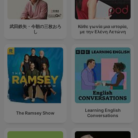
武田鉄矢・今朝の三枚おろ
Κάθε γωνία μια ιστορία,
し
με την Ελένη Λετώνη
Learning English
The Ramsey Show
Conversations