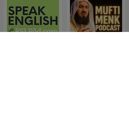
Speak English with
Mufti Menk Podcast
ESLPod.com