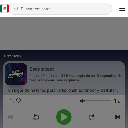
Podcasts
Esquincast
Antonio Esquinca
|
255 - La regla de los 5 segundos. En
frecuencia con Toño Esquinca
Un lugar de historias para reflexionar, aprender y disfrutar ...
1
x
Volumen