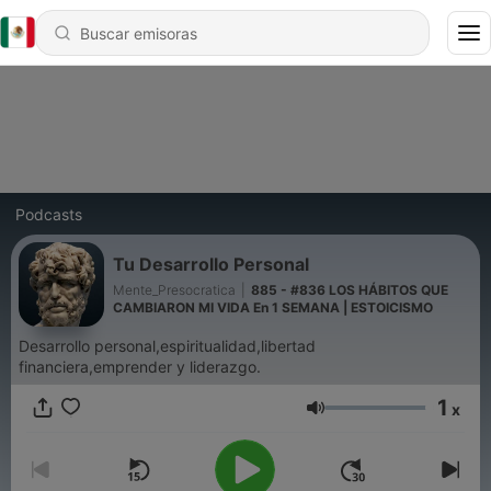
Podcasts
Tu Desarrollo Personal
Mente_Presocratica
|
885 - #836 LOS HÁBITOS QUE
CAMBIARON MI VIDA En 1 SEMANA | ESTOICISMO
Desarrollo personal,espiritualidad,libertad
financiera,emprender y liderazgo.
1
x
Volumen