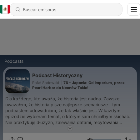
Podcasts
Podcast Historyczny
Rafał Sadowski
|
76 - Japonia: Od Imperium, przez
Pearl Harbor do Neonów Tokio!
Dla każdego, kto uważa, że historia jest nudna. Zawsze
uważałem, że historia pisze najlepsze scenariusze - tym
podcastem udowadniam, że tak właśnie jest. W każdym
epizodzie wybieram temat, o którym sam chciałbym słuchać.
Nie praktykuję dłużyzn, zalewania datami, recytowania
życiorysów.
1