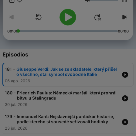
x
Volumen
00:00
00:00
Episodios
-
181
Giuseppe Verdi: Jak se ze skladatele, který přišel
o všechno, stal symbol svobodné Itálie
06 ago. 2026
-
180
Friedrich Paulus: Německý maršál, který prohrál
bitvu u Stalingradu
30 jul. 2026
-
179
Immanuel Kant: Nejslavnější puntičkář historie,
podle kterého si sousedé seřizovali hodinky
23 jul. 2026