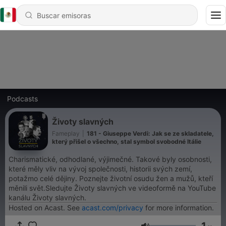
Podcasts
Životy slavných
Fameplay
|
181 - Giuseppe Verdi: Jak se ze skladatele,
který přišel o všechno, stal symbol svobodné Itálie
Charismatické, odhodlané, výjimečné. Takové byly osobnosti,
které měly vliv na vývoj společnosti, historii svých zemí,
potažmo celé dějiny. Poznejte životní osudu žen a mužů, kteří
měnili svět.Sledujte Životy slavných ve videoformě na YouTube
kanálu Životy slavných.
Hosted on Acast. See
acast.com/privacy
for more information.
1