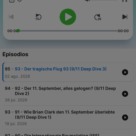
x
⠀ Videos in Kurzform:
Volumen
https://www.instagram.com/wissenmitjohnny/reels ‎ ⠀ Mail:
kontakt@wissenmitjohnny.de ⠀ "Wissen mit Johnny" ist eine Co-
Produktion von Fritz und Team Johnny.
00:00
00:00
Episodios
-
95
93 - Der tragische Flug 93 (9/11 Deep Dive 3)
02 ago. 2026
-
94
92 - Der 11. September, alles gelogen? (9/11 Deep
Dive 2)
26 jul. 2026
-
93
91 - Wie Brian Clark den 11. September überlebte
(9/11 Deep Dive 1)
19 jul. 2026
-
92
90 - Die Internationale Raumstation (ISS)