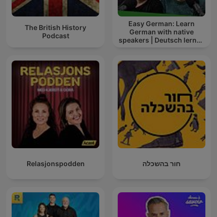
Easy German: Learn
The British History
German with native
Podcast
speakers | Deutsch lernen
mit Muttersprachlern
Relasjonspodden
חור בהשכלה