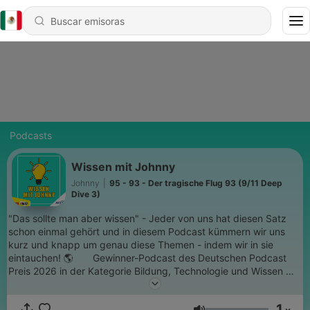
Podcasts
Wissen mit Johnny
Johnny
|
95 - 93 - Der tragische Flug 93 (9/11 Deep
Dive 3)
ㅤㅤ"Das sollte man aber wissen" - Jeder von uns hat diesen Satz
schon einmal gehört und in diesem Podcast kümmern wir uns
kurz und knapp um genau diese Themen - indem wir in sie
eintauchen! 🌎 ⠀⠀ Gewinner-Podcast des Deutschen Podcast
Preis 2026 in der Kategorie Bildung, Technologie und Wissen 🧠
⠀ Link zum WhatsApp-Kanal:
https://www.whatsapp.com/channel/0029Vb7fH75IXnlkhsu1Rj01
1