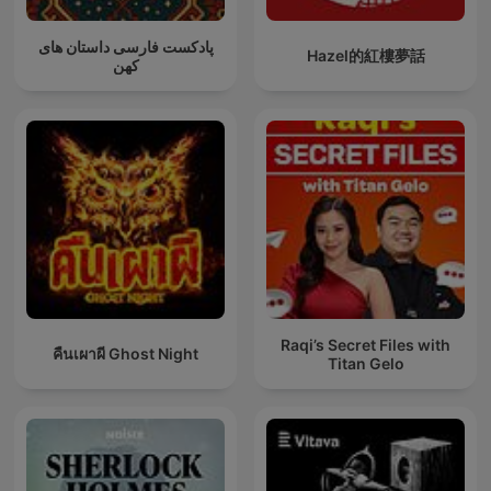
پادکست فارسی داستان های
Hazel的紅樓夢話
کهن
Raqi’s Secret Files with
คืนเผาผี Ghost Night
Titan Gelo