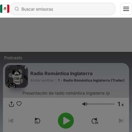
Podcasts
Radio Romántica Inglaterra
Alistar walther
|
1 - Radio Romántica Inglaterra (Trailer)
Presentación de radio romántica Inglaterra rp
1
x
Volumen