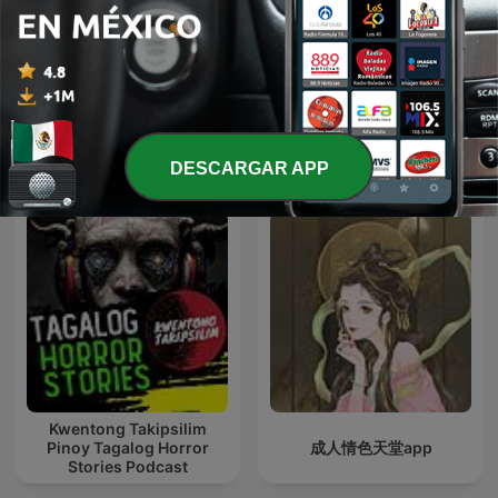
LA GUERA Y EL CALLADO
Kalimán | 09 El extraño
EL CHOU
Doctor Muerte
Más podcasts internacionales de Ficción
DESCARGAR APP
Kwentong Takipsilim
Pinoy Tagalog Horror
成人情色天堂app
Stories Podcast