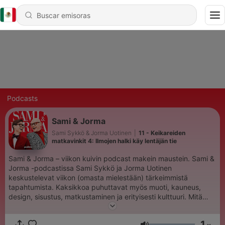
Podcasts
Sami & Jorma
Sami Sykkö & Jorma Uotinen
|
11 - Keikareiden
matkavinkit 4: Ilmojen halki käy lentäjän tie
Sami & Jorma – viikon kuivin podcast makein maustein. Sami &
Jorma -podcastissa Sami Sykkö ja Jorma Uotinen
keskustelevat viikon (omasta mielestään) tärkeimmistä
tapahtumista. Kaksikkoa puhuttavat myös muoti, kauneus,
design, sisustus, matkustaminen ja erityisesti kulttuuri. Mitä
paljastuu, kun Sami istuu Jorman rippituoliin? Mitä löytyy
kulttuurikupposen pohjalta? Entä kaapin perukoilta? Nyt ollaan
1