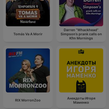
Darren “Whackhead”
Tomás Va A Morir
Simpson’s prank calls on
Kfm Mornings
Анекдоты Игоря
RIX MorronZoo
Маменко