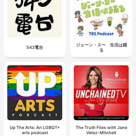
ジェーン・スー 生活は踊
543電台
る
Up The Arts: An LGBQT+
The Truth Files with Jane
arts podcast
Velez-Mitchell