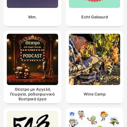
Mm.
Echt Gebeurd
Θέατρο με Αγγελή
Γεωργία, ραδιοφωνικά
Wine Camp
θεατρικά έργα