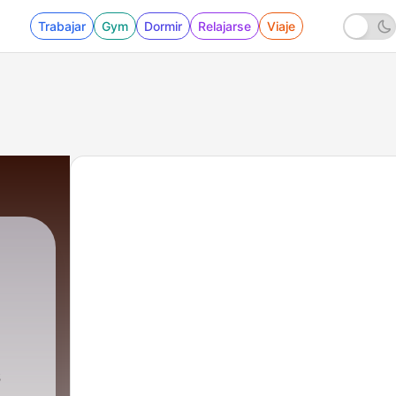
Trabajar
Gym
Dormir
Relajarse
Viaje
s