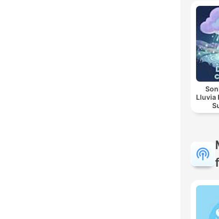
Re
Soni
Lluvia Re
Sua
Noctu