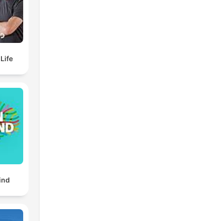
elf Life
ind