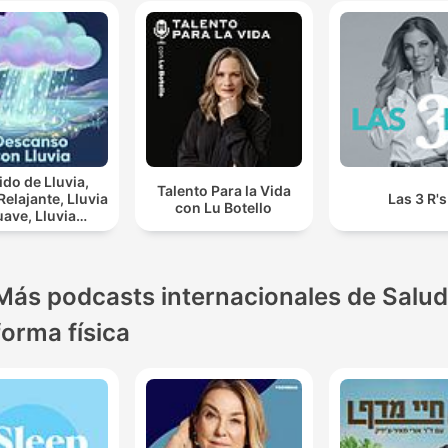
laxing Sleep
Sounds
do de Lluvia,
Talento Para la Vida
lajante, Lluvia
Las 3 R's
con Lu Botello
ve, Lluvia
rna, Descanso
Con Lluvia
Más podcasts internacionales de Salud
forma física