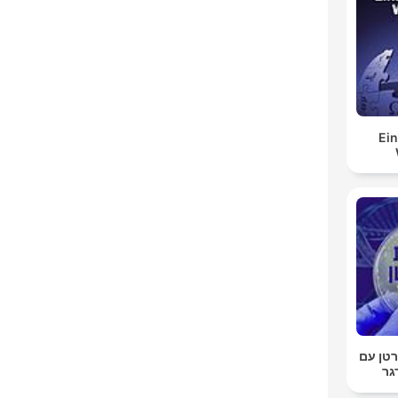
Ein
טן עם
גר