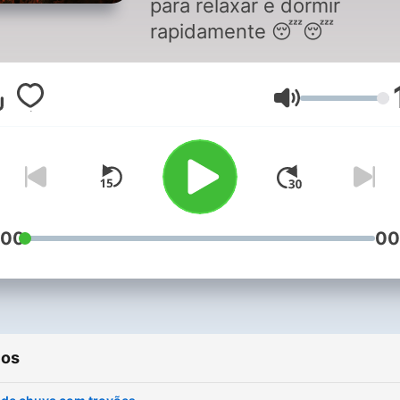
para relaxar e dormir
rapidamente 😴😴
Volumen
:00
00
ios