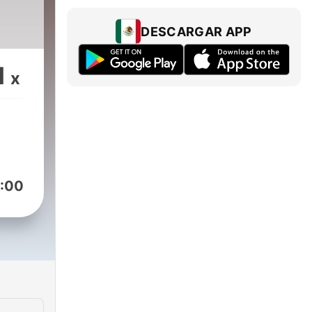
DESCARGAR APP
1
x
:00