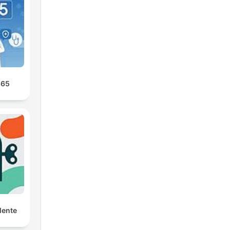
365
Mente