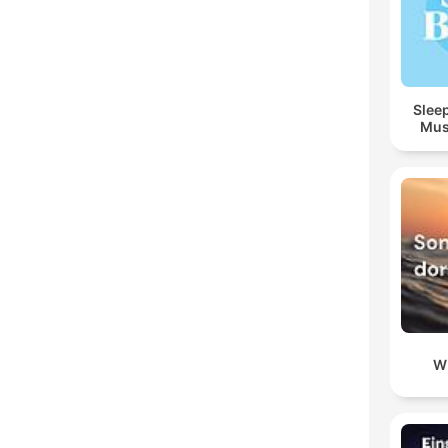
Sleep
Mus
W