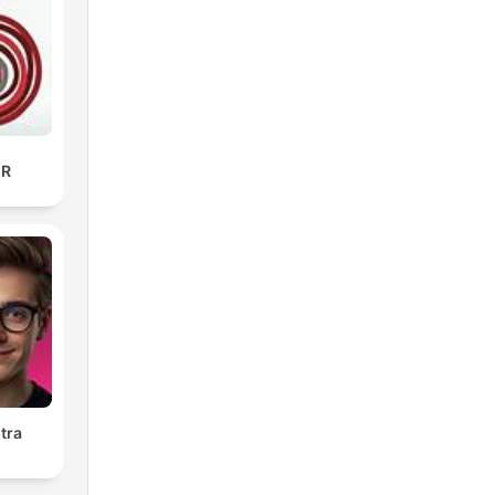
ER
tra