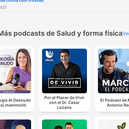
de chuva com trovões
2021
Más podcasts de Salud y forma física
Ve
Por el Placer de Vivir
ogia Al Desnudo
El Podcast de
con el Dr. Cesar
psi.mammoliti
Antonio Re
Lozano