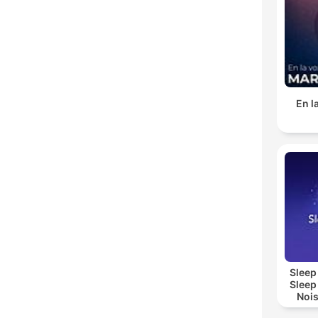
En l
Sleep
Sleep
Nois
Sl