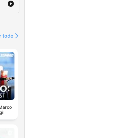
r todo
 Marco
gil