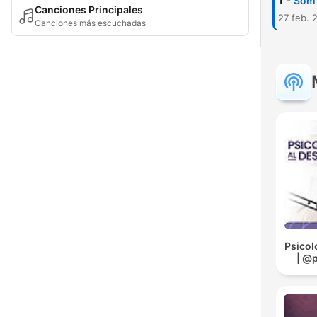
-
1
Som 
Canciones Principales
27 feb. 
Canciones más escuchadas
Psicol
| @