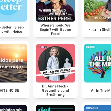
Where Should We
 Better | Sleep
Begin? with Esther
חיי מדף Sh
ic with Noise
Perel
Dr. Anne Fleck -
HITE NOISE
Gesundheit und
All In The M
Ernährung