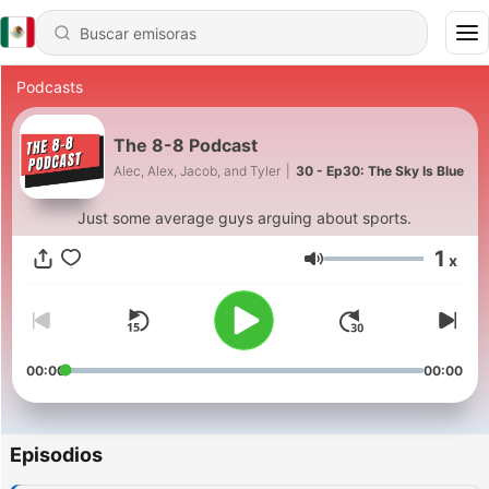
Podcasts
The 8-8 Podcast
Alec, Alex, Jacob, and Tyler
|
30 - Ep30: The Sky Is Blue
Just some average guys arguing about sports.
1
x
Volumen
00:00
00:00
Episodios