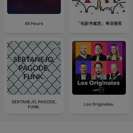
48 Hours
「电影考尴赏」粤语播客
SERTANEJO, PAGODE,
Los Originales.
FUNK.