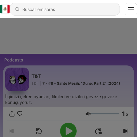
Podcasts
T&T
T&T
|
7 - #8 - Sahte Mesih: "Dune: Part 2" (2024)
İlgimizi çeken oyunları, filmleri ve dizileri geveze geveze
konuşuyoruz.
1
x
Volumen