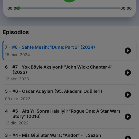
00:00
00:00
Episodios
-
7
#8 - Sahte Mesih: "Dune: Part 2" (2024)
15 mar. 2024
-
6
#7 - Yok Böyle Aksiyon!: "John Wick: Chapter 4"
(2023)
12 abr. 2023
-
5
#6 - Oscar Adayları (95. Akademi Ödülleri)
09 mar. 2023
-
4
#5 - Altı Yıl Sonra Hala İyi!: "Rogue One: A Star Wars
Story" (2016)
13 dic. 2022
-
3
#4 - Mis Gibi Star Wars: "Andor" - 1. Sezon