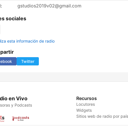
:
gstudios2019v02@gmail.com
s sociales
liza esta información de radio
artir
cebook
Twitter
dio en Vivo
Recursos
Locutores
soras y Podcasts
Widgets
Sitios web de radio por paí