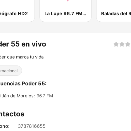
onógrafo HD2
La Lupe 96.7 FM | León
er 55 en vivo
der que marca tu vida
ernacional
uencias Poder 55:
itlán de Morelos:
96.7 FM
ntactos
fono:
3787816655