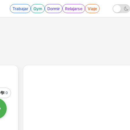
Trabajar
Gym
Dormir
Relajarse
Viaje
0