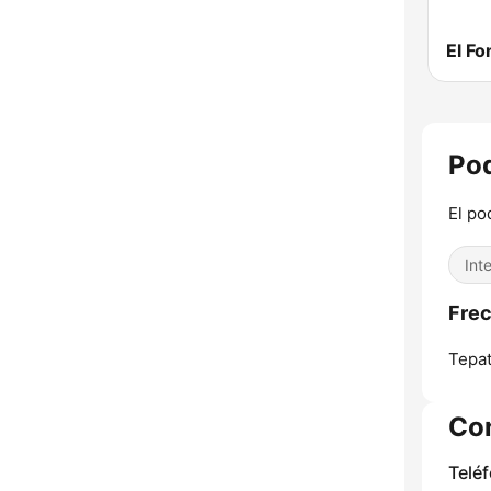
El F
Pod
El po
Int
Frec
Tepat
Co
Telé