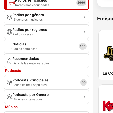
Radios Principales
2669
Radios más escuchadas
Radios por género
Emisor
15 géneros musicales
Radios por regiones
Radios locales
Noticias
155
Radios noticiosas
Recomendadas
Lista de las mejores radios
Podcasts
Podcasts Principales
50
Podcasts más populares
Podcasts por Género
18 géneros temáticos
Música