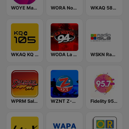
WOYE Magic 97.3 FM
WORA Noti Uno 630 AM
WKAQ 580 AM
WKAQ KQ 105
WODA La Nueva 94 FM
WSKN Radio Isla 1320 AM
WPRM Salsoul 99.1 FM
WZNT Z-93 FM
Fidelity 95.7 FM