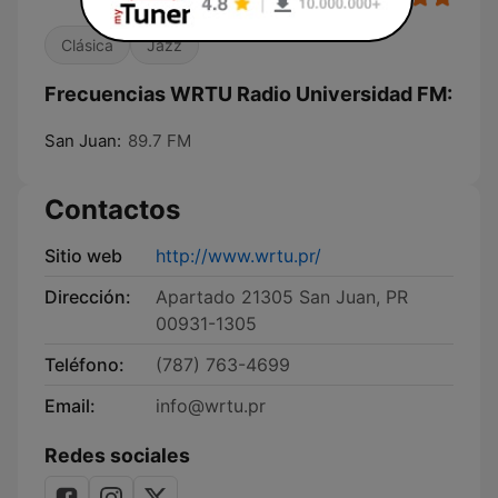
Clásica
Jazz
Frecuencias WRTU Radio Universidad FM:
San Juan:
89.7 FM
Contactos
Sitio web
http://www.wrtu.pr/
Dirección:
Apartado 21305 San Juan, PR
00931-1305
Teléfono:
(787) 763-4699
Email:
info@wrtu.pr
Redes sociales