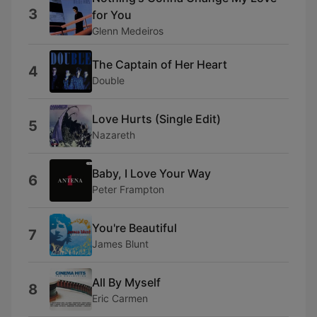
3
for You
Glenn Medeiros
The Captain of Her Heart
4
Double
Love Hurts (Single Edit)
5
Nazareth
Baby, I Love Your Way
6
Peter Frampton
You're Beautiful
7
James Blunt
All By Myself
8
Eric Carmen