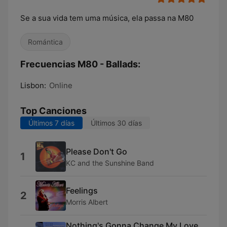
Se a sua vida tem uma música, ela passa na M80
Romántica
Frecuencias M80 - Ballads:
Lisbon:
Online
Top Canciones
Últimos 7 días
Últimos 30 días
Please Don't Go
1
KC and the Sunshine Band
Feelings
2
Morris Albert
Nothing's Gonna Change My Love