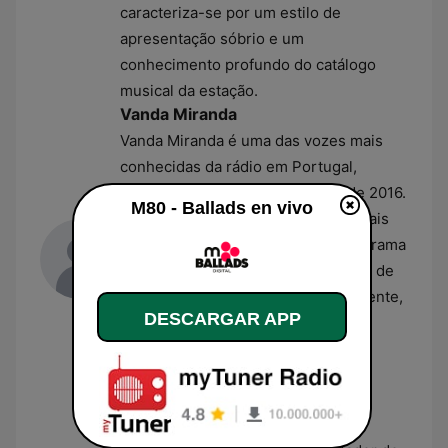
caracteriza-se por um estilo de
apresentação sóbrio e um
conhecimento profundo do catálogo
musical da estação.
Vanda Miranda
Vanda Miranda é uma das vozes mais
conhecidas da rádio em Portugal,
integrando a equipa da M80 desde 2016.
M80 - Ballads en vivo
Ganhou notoriedade ao longo de mais
de uma década como parte do programa
da manhã da Rádio Comercial antes de
transitar para o grupo atual. Atualmente,
DESCARGAR APP
assegura a condução de emissões
diurnas na M80, onde combina o
entretenimento com os grandes
clássicos das últimas décadas.
Paulo Fernandes