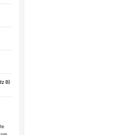
dz B)
te
Com