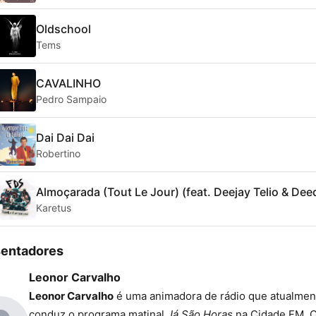
Oldschool
Tems
CAVALINHO
Pedro Sampaio
Dai Dai Dai
Robertino
Almoçarada (Tout Le Jour) (feat. Deejay Telio & Dee
Karetus
sentadores
Leonor Carvalho
Leonor Carvalho
é uma animadora de rádio que atualmen
conduz o programa matinal
Já São Horas
na Cidade FM. 