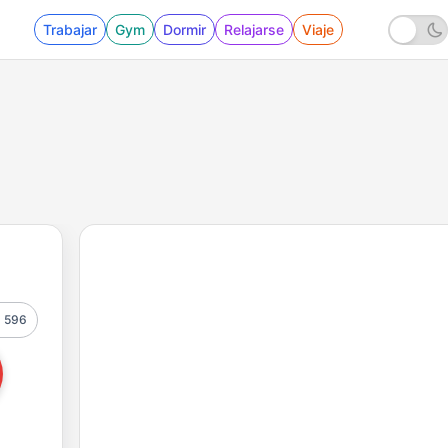
Trabajar
Gym
Dormir
Relajarse
Viaje
596