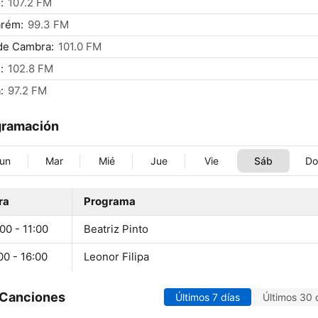
:
107.2 FM
arém:
99.3 FM
de Cambra:
101.0 FM
:
102.8 FM
:
97.2 FM
gramación
un
Mar
Mié
Jue
Vie
Sáb
D
ra
Programa
00 - 11:00
Beatriz Pinto
00 - 16:00
Leonor Filipa
 Canciones
Últimos 7 días
Últimos 30 