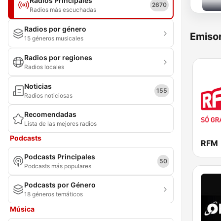
Radios Principales
2670
Radios más escuchadas
Radios por género
Emisor
15 géneros musicales
Radios por regiones
Radios locales
Noticias
155
Radios noticiosas
Recomendadas
Lista de las mejores radios
Podcasts
RFM
Podcasts Principales
50
Podcasts más populares
Podcasts por Género
18 géneros temáticos
Música