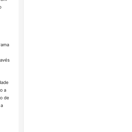
o
grama
ravés
dade
o a
ão de
 a