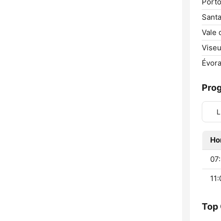
Porto
Sant
Vale 
Viseu
Évora
Pro
L
Ho
07:
11:
Top