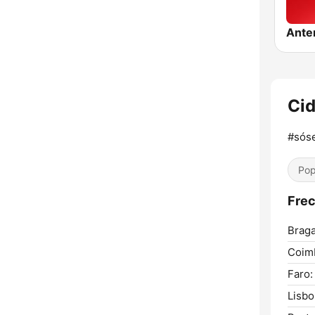
Ante
Ci
#sós
Pop
Frec
Braga
Coim
Faro:
Lisbo