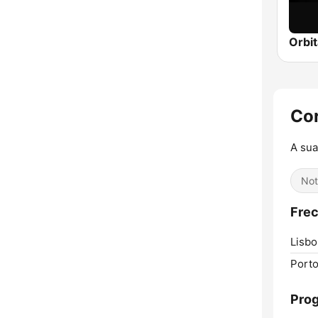
Orbit
Cor
A sua
Not
Frec
Lisbo
Porto
Pro