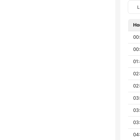
L
Ho
00
00:
01:
02
02
03
03
03
04: