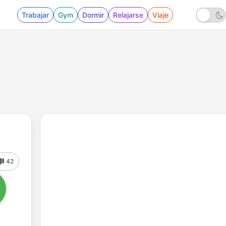
Trabajar
Gym
Dormir
Relajarse
Viaje
42