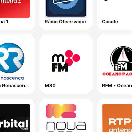
na 1
Rádio Observador
Cidade
Rádio Renascença
M80