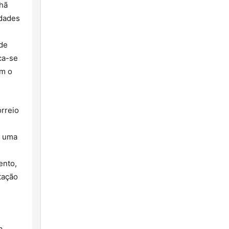
hã
idades
de
ca-se
om o
rreio
o uma
ento,
tação
a