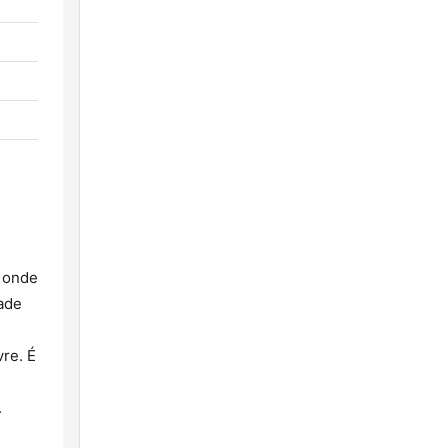
 onde
ade
vre. É
.