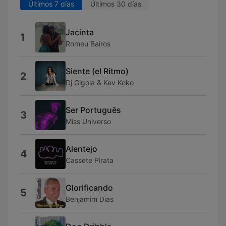
Últimos 7 días
Últimos 30 días
Jacinta
1
Romeu Bairos
Siente (el Ritmo)
2
Dj Gigola & Kev Koko
Ser Português
3
Miss Universo
Alentejo
4
Cassete Pirata
Glorificando
5
Benjamim Dias