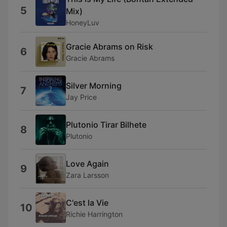
5
Mix)
HoneyLuv
Gracie Abrams on Risk
6
Gracie Abrams
Silver Morning
7
Jay Price
Plutonio Tirar Bilhete
8
Plutonio
Love Again
9
Zara Larsson
C'est la Vie
10
Richie Harrington