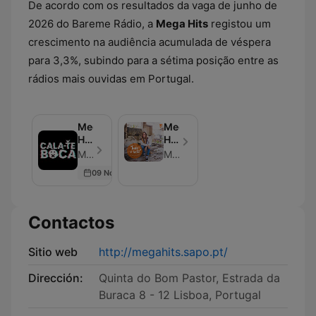
De acordo com os resultados da vaga de junho de
2026 do Bareme Rádio, a
Mega Hits
registou um
crescimento na audiência acumulada de véspera
para 3,3%, subindo para a sétima posição entre as
rádios mais ouvidas em Portugal.
Mega
Mega
Hits
Hits
-
-
Mega Hits - Episodio 141
Mega Hits
Cala-
TUDO
09 Nov 2022
te
O
Boca!
RESTO
Contactos
Sitio web
http://megahits.sapo.pt/
Dirección:
Quinta do Bom Pastor, Estrada da
Buraca 8 - 12 Lisboa, Portugal