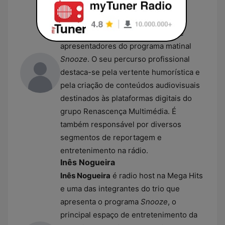
Alexandre Guimarães
é locutor,
produtor e guionista na Mega Hits,
integrando atualmente a equipa de
apresentadores do programa matinal
Snooze
. O seu percurso profissional
destaca-se pela vertente humorística e
pela criação de conteúdos audiovisuais
destinados às plataformas digitais do
grupo Renascença Multimédia. É
também responsável por diversos
segmentos de reportagem e
entretenimento na rádio.
Inês Nogueira
Inês Nogueira
é radio host na Mega Hits
e uma das integrantes do trio que
apresenta o programa
Snooze
, o
principal espaço de entretenimento da