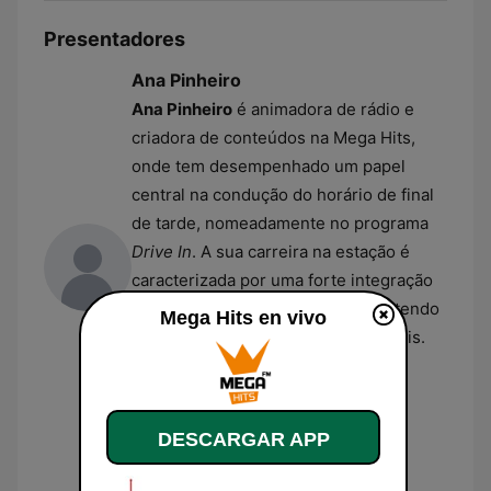
Presentadores
Ana Pinheiro
Ana Pinheiro
é animadora de rádio e
criadora de conteúdos na Mega Hits,
onde tem desempenhado um papel
central na condução do horário de final
de tarde, nomeadamente no programa
Drive In
. A sua carreira na estação é
caracterizada por uma forte integração
entre a rádio e o meio digital, mantendo
Mega Hits en vivo
uma presença ativa nas redes sociais.
Além do seu trabalho em estúdio,
participa frequentemente em
coberturas de festivais de música e
DESCARGAR APP
eventos de entretenimento.
Alexandre Guimarães