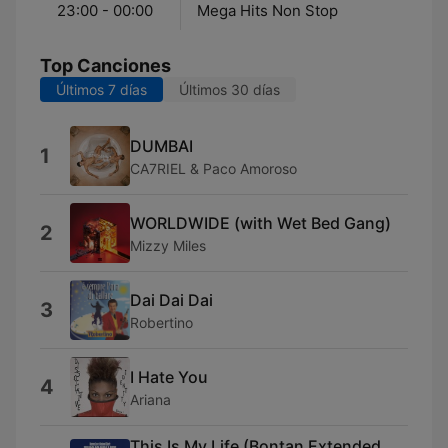
23:00 - 00:00
Mega Hits Non Stop
Top Canciones
Últimos 7 días
Últimos 30 días
DUMBAI
1
CA7RIEL & Paco Amoroso
WORLDWIDE (with Wet Bed Gang)
2
Mizzy Miles
Dai Dai Dai
3
Robertino
I Hate You
4
Ariana
This Is My Life (Bontan Extended