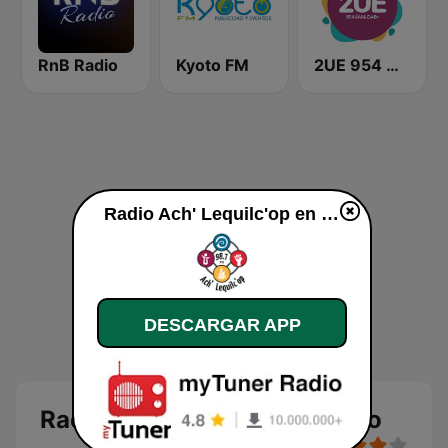
RnB Radio
Kyoto FM
2UE 954 AM
Radio Ach' Lequilc'op en vivo
DESCARGAR APP
Radio Ach' Lequilc'op en vivo