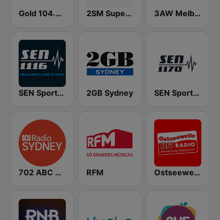
Gold 104.3 FM
2SM Super Radio
3AW Melbourne
SEN Sports 1116 AM
2GB Sydney
SEN Sports 1170 Sydney
702 ABC Sydney
RFM
Ostseewelle Hit-Radio 105.6