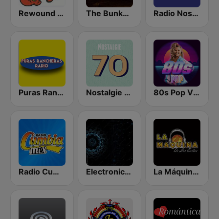
Rewound Radio
The Bunkhouse
Radio Nostalgia de Monclova
Puras Rancheras Radio
Nostalgie 70
80s Pop Vibes
Radio Cumbia Mix
Electronica Radio FM
La Máquina de Los Exitos