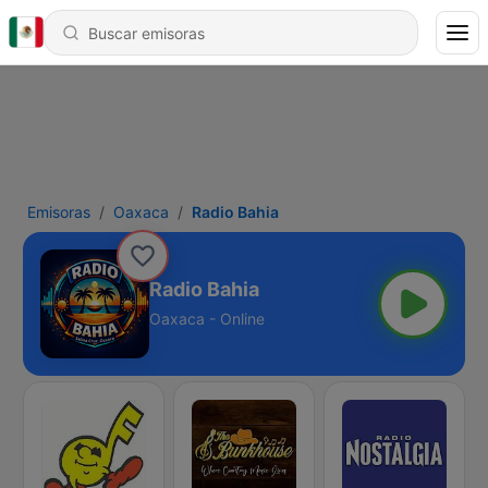
Emisoras
Oaxaca
Radio Bahia
Radio Bahia
Oaxaca - Online