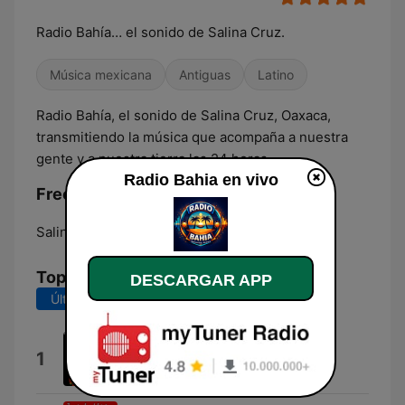
Radio Bahía… el sonido de Salina Cruz.
Música mexicana
Antiguas
Latino
Radio Bahía, el sonido de Salina Cruz, Oaxaca,
transmitiendo la música que acompaña a nuestra
gente y a nuestra tierra las 24 horas.
Radio Bahia en vivo
Frecuencias Radio Bahia:
Salina Cruz:
Online
Top Canciones
DESCARGAR APP
Últimos 7 días
Últimos 30 días
Bello Istmo
1
Tropicales Del Istmo