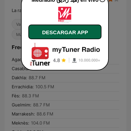
Medradio (ميد راديو) en vivo
La radio qui m'aide!
Variado
Contemporánea para adultos
DESCARGAR APP
Músicas del mundo
Frecuencias Medradio (ميد راديو):
Agadir:
89.3 FM
Casablanca:
88.2 FM
Dakhla:
88.7 FM
Errachidia:
100.5 FM
Fès:
88.3 FM
Guelmim:
88.7 FM
Marrakesh:
88.6 FM
Meknès:
104.0 FM