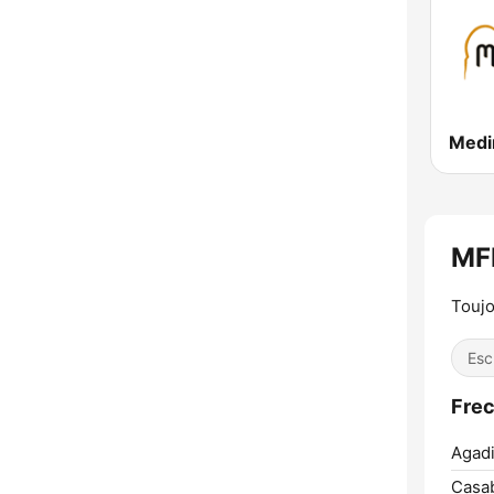
Esc
Agadi
Casab