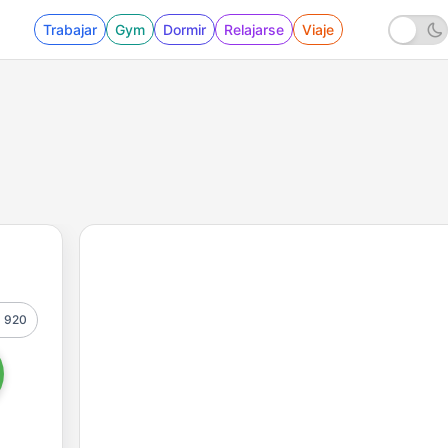
Trabajar
Gym
Dormir
Relajarse
Viaje
920