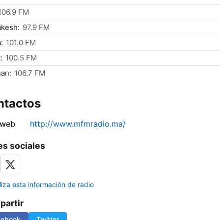
106.9 FM
akesh:
97.9 FM
:
101.0 FM
:
100.5 FM
an:
106.7 FM
ntactos
 web
http://www.mfmradio.ma/
s sociales
liza esta información de radio
artir
cebook
Twitter