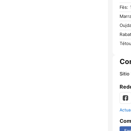
Fès:
Marr
Oujda
Rabat
Tétou
Co
Sitio
Rede
Actua
Comp
Fa