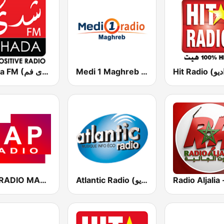
Medi 1 Maghreb (ميدى1 مغرب)
Chada FM (شدى فم)
CAP RADIO MAROC
Atlantic Radio (أتلانتيك راديو)