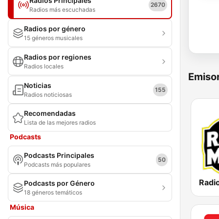
Radios Principales
2670
Radios más escuchadas
Radios por género
15 géneros musicales
Radios por regiones
Radios locales
Emisor
Noticias
155
Radios noticiosas
Recomendadas
Lista de las mejores radios
Podcasts
Podcasts Principales
50
Podcasts más populares
Podcasts por Género
18 géneros temáticos
Música