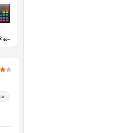
Radio 2M (راديو 2 م)
ión