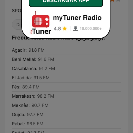
DESCARGAR APP
SPORT'N'MUSIC
Deportes
Locales
Músicas del mundo
Frecuencias Radio Mars (راديو مرس):
Agadir:
91.8 FM
Beni Mellal:
91.6 FM
Casablanca:
91.2 FM
El Jadida:
91.5 FM
Fès:
89.4 FM
Marrakesh:
98.2 FM
Meknès:
90.7 FM
Oujda:
97.7 FM
Rabat:
96.5 FM
Settat:
94.7 FM