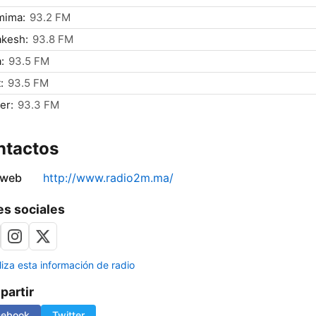
mima:
93.2 FM
akesh:
93.8 FM
:
93.5 FM
:
93.5 FM
er:
93.3 FM
ntactos
 web
http://www.radio2m.ma/
s sociales
liza esta información de radio
artir
cebook
Twitter