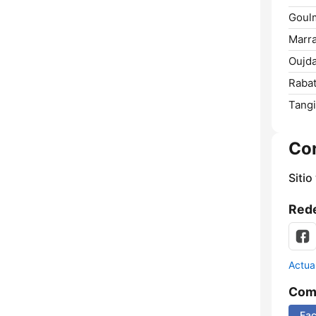
Goul
Marr
Oujda
Rabat
Tangi
Co
Sitio
Rede
Actua
Comp
Fa