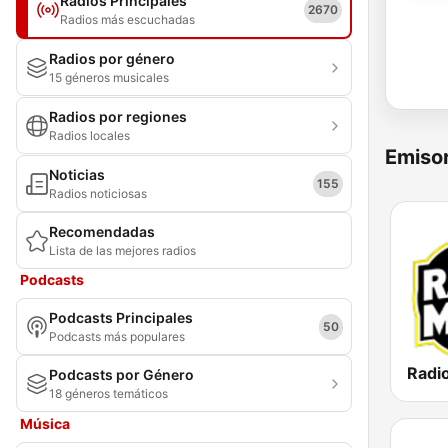
Radios Principales
2670
Radios más escuchadas
Radios por género
15 géneros musicales
Radios por regiones
Radios locales
Emisor
Noticias
155
Radios noticiosas
Recomendadas
Lista de las mejores radios
Podcasts
Podcasts Principales
50
Podcasts más populares
Podcasts por Género
18 géneros temáticos
Música