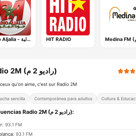
Radio Aljalia - راديو الجالية
HIT RADIO
Radio 2M (راديو 2 م)
ceux qu'on aime, c'est sur Radio 2M
ucha sencilla
Contemporánea para adultos
Cultura & Educac
Frecuencias Radio 2M (راديو 2 م):
r:
93.1 FM
lanca:
93.1 FM