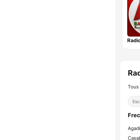
Tous 
Esc
Agadi
Casab