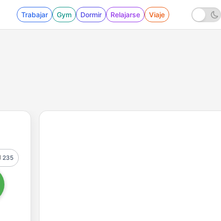
Trabajar
Gym
Dormir
Relajarse
Viaje
235