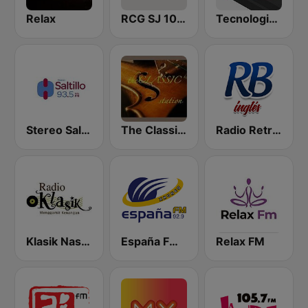
Relax
RCG SJ 103.3 FM
Tecnologico de Saltillo 100.1 FM
Stereo Saltillo 93.5
The Classical Station
Radio Retro Baladas en Inglés
Klasik Nasional FM
España FM 92.9 FM
Relax FM