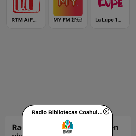
RTM Ai FM 89.3
MY FM 好玩!
La Lupe 105.7 FM | Saltillo
Radio Bibliotecas Coahuila en vivo
Radio Bibliotecas Coahuila en