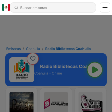
Emisoras
Coahuila
Radio Bibliotecas Coahuila
cas Coahuila
Coahuila - Online