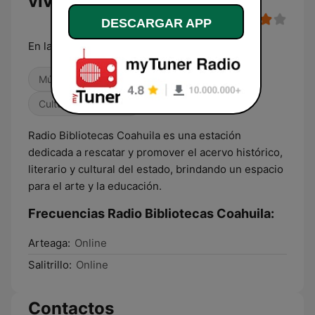
vivo
DESCARGAR APP
En la profundidad de las letras
Música mexicana
Variado
Cultura & Educación
Radio Bibliotecas Coahuila es una estación
dedicada a rescatar y promover el acervo histórico,
literario y cultural del estado, brindando un espacio
para el arte y la educación.
Frecuencias Radio Bibliotecas Coahuila:
Arteaga:
Online
Salitrillo:
Online
Contactos