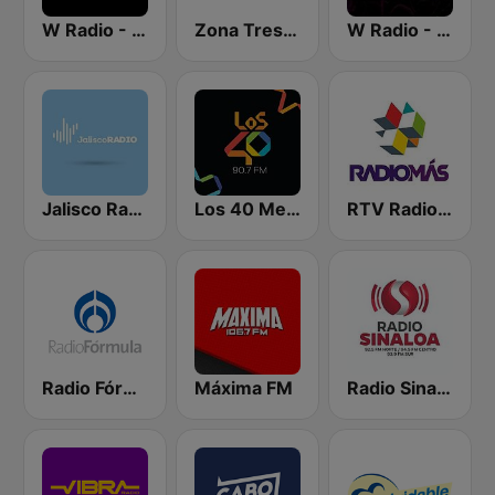
W Radio - Oaxaca
Zona Tres 91.5 FM
W Radio - San Luis
Jalisco Radio
Los 40 Mexicali
RTV Radio Más
Radio Fórmula 1500 AM
Máxima FM
Radio Sinaloa