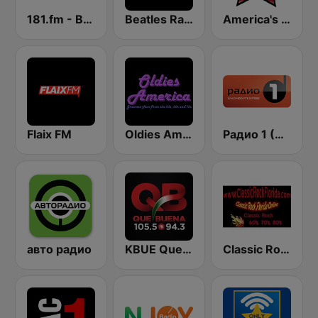
181.fm - Beatles
Beatles Radio Universal
America's Country
Flaix FM
Oldies America
Радио 1 (Radio 1)
авто радио
KBUE Que Buena 105.5 / 94.3 FM (US Only)
Classic Rock Florida