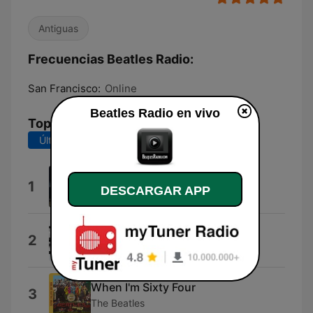
Antiguas
Frecuencias Beatles Radio:
San Francisco:
Online
Beatles Radio en vivo
Top Canciones
Últimos 7 días
Últimos 30 días
Beatles
1
DESCARGAR APP
News
Get Back
2
The Beatles
When I'm Sixty Four
3
The Beatles