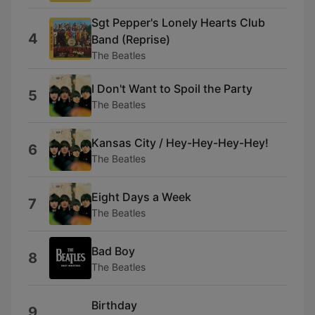
Sgt Pepper's Lonely Hearts Club
4
Band (Reprise)
The Beatles
I Don't Want to Spoil the Party
5
The Beatles
Kansas City / Hey-Hey-Hey-Hey!
6
The Beatles
Eight Days a Week
7
The Beatles
Bad Boy
8
The Beatles
Birthday
9