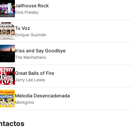
Jailhouse Rock
Elvis Presley
Tu Voz
Enrique Guzmán
Kiss and Say Goodbye
The Manhattans
Great Balls of Fire
Jerry Lee Lewis
Melodia Desencadenada
Montgrins
ntactos