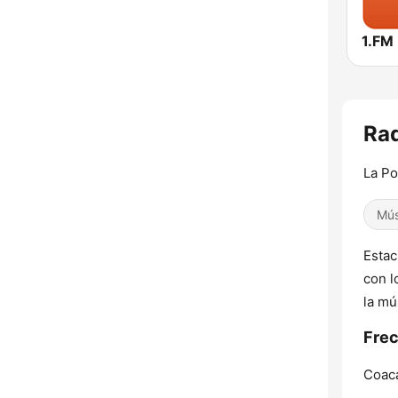
Rad
La P
Mús
Estac
con l
la mú
Frec
Coaca