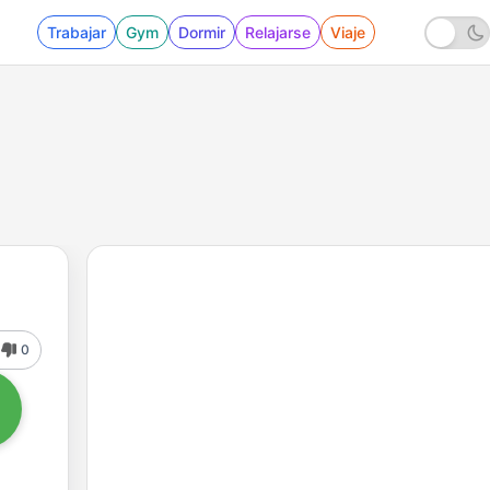
Trabajar
Gym
Dormir
Relajarse
Viaje
0