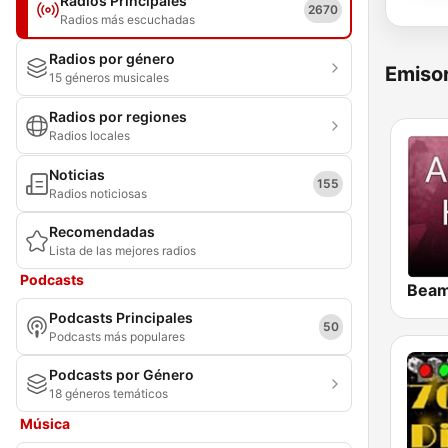
Radios Principales
2670
Radios más escuchadas
Radios por género
Emisor
15 géneros musicales
Radios por regiones
Radios locales
Noticias
155
Radios noticiosas
Recomendadas
Lista de las mejores radios
Podcasts
Podcasts Principales
50
Podcasts más populares
Podcasts por Género
18 géneros temáticos
Música