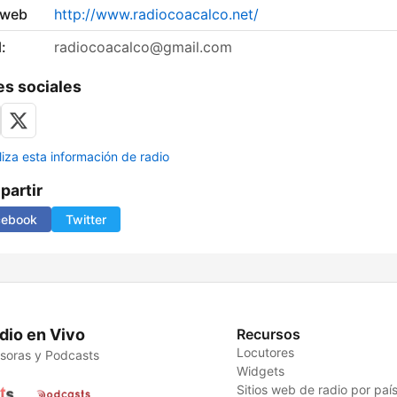
 web
http://www.radiocoacalco.net/
:
radiocoacalco@gmail.com
s sociales
liza esta información de radio
artir
cebook
Twitter
dio en Vivo
Recursos
Locutores
soras y Podcasts
Widgets
Sitios web de radio por paí