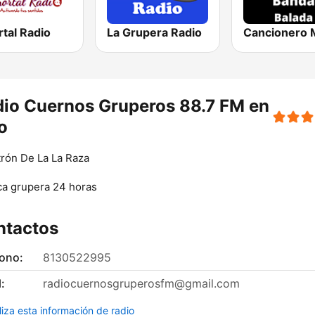
tal Radio
La Grupera Radio
io Cuernos Gruperos 88.7 FM en
o
trón De La La Raza
a grupera 24 horas
ntactos
fono:
8130522995
:
radiocuernosgruperosfm@gmail.com
liza esta información de radio