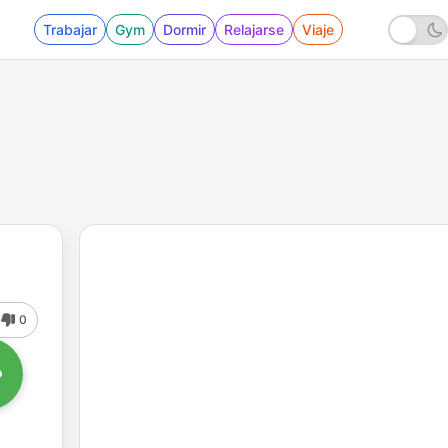
Trabajar
Gym
Dormir
Relajarse
Viaje
0