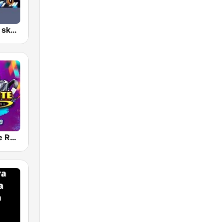
Radio sonido skandalozo Dj cachas
La Imponente Radio