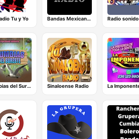
adio Tu y Yo
Bandas Mexicanas Radio
Cumbias del Sureste y Más Ritmos
Sinaloense Radio