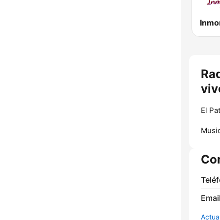
Inmor
Rad
viv
El Pa
Music
Co
Telé
Email
Actua