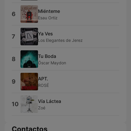
Miénteme
6
Esau Ortiz
Ya Ves
7
Los Elegantes de Jerez
Tu Boda
8
Óscar Maydon
APT.
9
ROSÉ
Vía Láctea
10
Zoé
Contactos