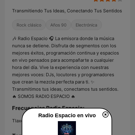
Transmitiendo Tus Ideas, Conectando Tus Sentidos
Rock clásico
Años 90
Electrónica
🎶 Radio Espacio 🎧 La emisora donde la música
nunca se detiene. Disfruta de segmentos con los
mejores éxitos, programación continua y espacios
en vivo pensados para acompañarte a cualquier
hora del día. Vive la experiencia con nuestras
mejores voces: DJs, locutores y programadores
que crean la mezcla perfecta para ti. ✨
Transmitimos tus ideas, conectamos tus sentidos.
🔥 SOMOS RADIO ESPACIO 🔥
Frecuencias Radio Espacio:
Radio Espacio en vivo
Tlaxcala:
Online