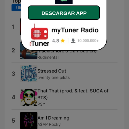
Top Canciones
Últimos 7 días
Últimos 30 días
DESCARGAR APP
3er Planeta
1
J.ederk
These Days (feat. Jess Glynne,
2
Macklemore & Dan Caplen)
Rudimental
Stressed Out
3
twenty one pilots
That That (prod. & feat. SUGA of
4
BTS)
PSY
Am I Dreaming
5
A$AP Rocky