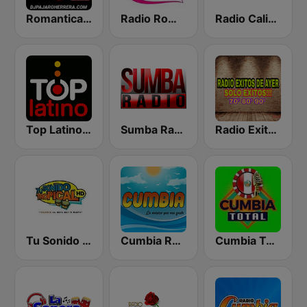
Romantica Stereo con Dj Pajaro Herrera
Radio Romántica
Radio Caliente Salsa
Top Latino Radio
Sumba Radio
Radio Exitos de Ayer
Tu Sonido Tropical HD
Cumbia Radio
Cumbia Total