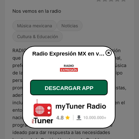
Nos vemos en la radio
Música mexicana
Noticias
Cultura & Educación
RADIO EXPRESIÓN es un medio de comunicación
Radio Expresión MX en vivo
que se especializa en noticias, música tradicional,
preferentemente, el son huasteco, que es la música
de la región donde transmite la emisora. El equipo
personal tiene una amplia trayectoria den la
promoción cultural y difunde hechos costumbristas,
DESCARGAR APP
además de información local, aunque con
inclusiones de notas informativas que inciden en el
entorno regional, ya sea información estatal o
nacional, según sea el caso. El diseño de la
programación del medio de comunicación fue
ideado para dar respuesta a las necesidades