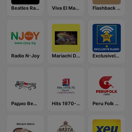
Beatles Radio Universal
Viva El Mariachi
Flashback 60's
Radio N-Joy
Mariachi Digital
Exclusively Beatles - HITS
Радио Вероника 96.7 (Radio Veronika)
Hits 1970-76
Peru Folk Radio