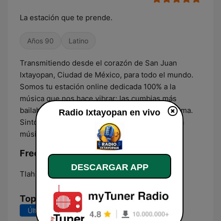
La estación que te prende.
Años 90
Latino
Transmitiendo desde el corazón de San Juan
Ixtayopan, Ciudad de México, para todo el mundo.
Somos tu estación online dedicada 100% a la
música que nos hace vibrar: las cumbias más
bailables y los éxitos gruperos que llegan al alma.
Radio Ixtayopan en vivo
Sintonízanos y lleva contigo todo el sabor de la
música.
Frecuencias Radio Ixtayopan:
DESCARGAR APP
Tlahuac:
Online
Top Canciones
Últimos 7 días
Últimos 30 días