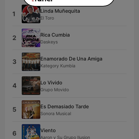
Linda Muñequita
1
El Toro
Rica Cumbia
2
Daskeys
Enamorado De Una Amiga
3
Kategory Kumbia
Lo Vivido
4
Grupo Movido
Es Demasiado Tarde
5
Sonora Musical
Viento
6
Aaron y Su Grupo Ilusion