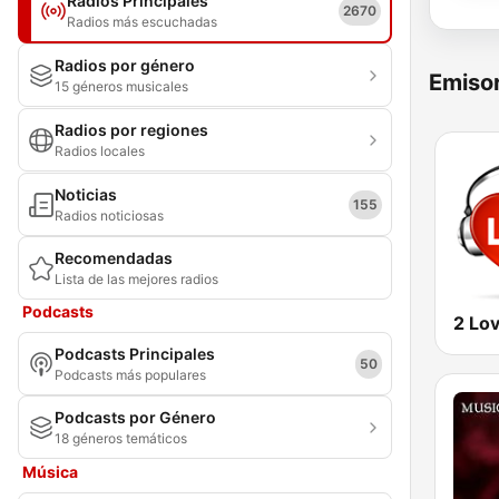
Radios Principales
2670
Radios más escuchadas
Radios por género
Emisor
15 géneros musicales
Radios por regiones
Radios locales
Noticias
155
Radios noticiosas
Recomendadas
Lista de las mejores radios
Podcasts
2 Lo
Podcasts Principales
50
Podcasts más populares
Podcasts por Género
18 géneros temáticos
Música