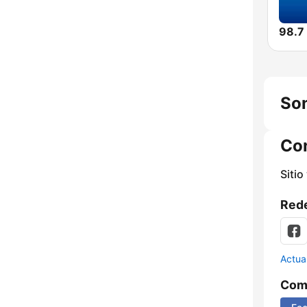
98.
So
Co
Sitio
Rede
Actua
Comp