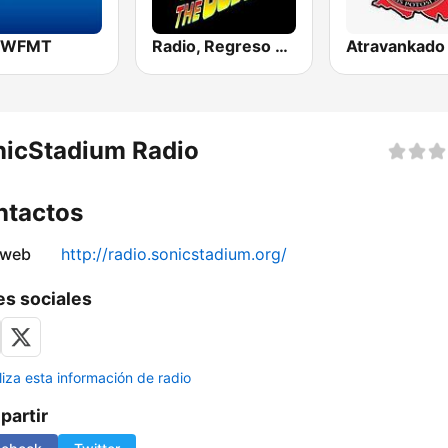
7 WFMT
Radio, Regreso a los 80 y 90
nicStadium Radio
ntactos
 web
http://radio.sonicstadium.org/
s sociales
liza esta información de radio
artir