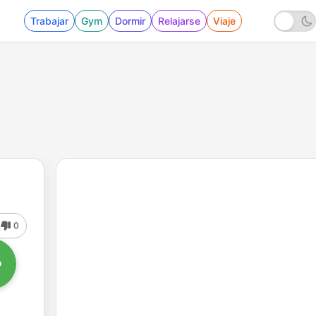
Trabajar
Gym
Dormir
Relajarse
Viaje
0