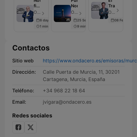
Noticias
Punta
El
fin
Norte
Transistor
de
OndaCero - Episodio 297
OndaCero - Episodio 300
OndaCero - Episodio 300
semana
6 days ago
25 Sep 2025
08 Feb 2024
1 min
9 min
Contactos
Sitio web
https://www.ondacero.es/emisoras/murc
Dirección:
Calle Puerta de Murcia, 11, 30201
Cartagena, Murcia, España
Teléfono:
+34 968 22 18 64
Email:
jvigara@ondacero.es
Redes sociales