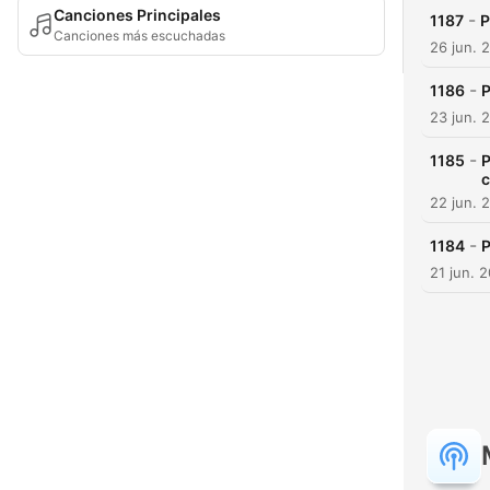
Canciones Principales
-
1187
P
Canciones más escuchadas
26 jun. 
-
1186
P
23 jun. 
-
1185
P
22 jun. 
-
1184
P
21 jun. 