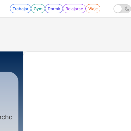
Trabajar
Gym
Dormir
Relajarse
Viaje
ncho