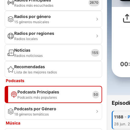
2670
Radios más escuchadas
Radios por género
15 géneros musicales
Radios por regiones
Radios locales
Noticias
155
Radios noticiosas
00
Recomendadas
Lista de las mejores radios
Podcasts
Podcasts Principales
50
Podcasts más populares
Episod
Podcasts por Género
18 géneros temáticos
-
1188
P
Música
28 jun. 