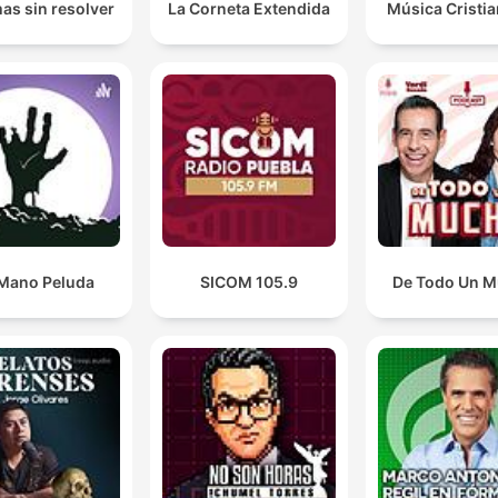
as sin resolver
La Corneta Extendida
Música Cristi
Mano Peluda
SICOM 105.9
De Todo Un 