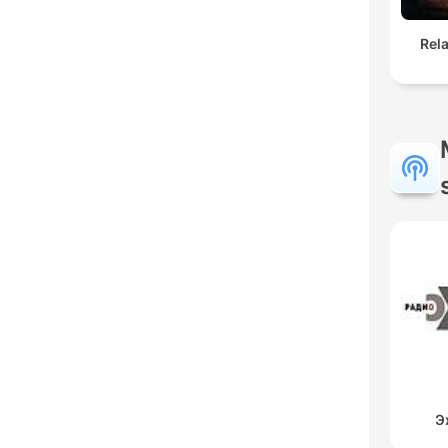
Rel
Э