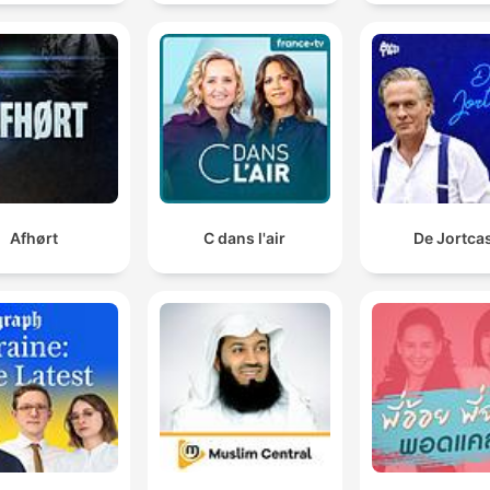
Afhørt
C dans l'air
De Jortca