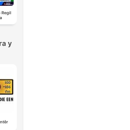
 Regil
a
ra y
ntêr