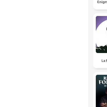
Enigm
La 