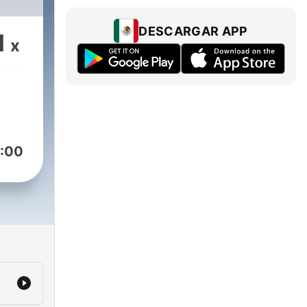
DESCARGAR APP
1
x
:00