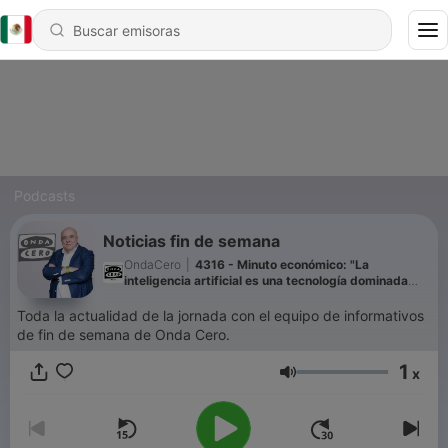
Podcasts
Noticias fin de semana
OndaCero
|
4316 - Minuto económico: "La
inteligencia artificial es una tecnología dominada
especialmente por compañías estadounidenses"
Toda la actualidad de la jornada con el equipo de informativos
de fin de semana de Onda Cero.
1
x
Volumen