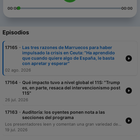
00:00
00:00
Episodios
-
17165
Las tres razones de Marruecos para haber
impulsado la crisis en Ceuta: "Ha aprendido
que cuando quiere algo de España, le basta
con apretar y esperar"
02 ago. 2026
-
17164
Qué impacto tuvo a nivel global el 11S: "Trump
es, en parte, resaca del intervencionismo post
11S"
26 jul. 2026
-
17163
Auditoría: los oyentes ponen nota a las
secciones del programa
Los presentadores leen y comentan una gran variedad de mensajes recibidos por parte de los oyentes a través de redes sociales y correo electrónico, incluyendo elogios, críticas constructivas sobre el ritmo del programa y sugerencias para nuevas temáticas. Asimismo, se analizan peticiones sobre contenidos de cine, series y libros, junto con propuestas para ajustar la duración de ciertas secciones. El episodio concluye con reflexiones sobre el futuro del programa tras el descanso y un momento humorístico sobre términos locales.
19 jul. 2026