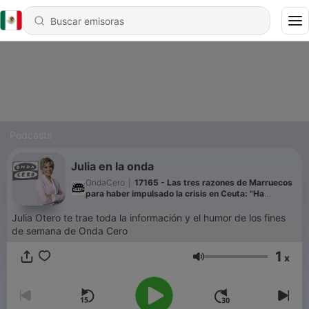
Podcasts
Julia en la onda
OndaCero
|
17165 - Las tres razones de Marruecos
para haber impulsado la crisis en Ceuta: "Ha
aprendido que cuando quiere algo de España, le
basta con apretar y esperar"
Julia Otero te trae toda la información y el humor de los fines
de semana de Onda Cero
1
x
Volumen