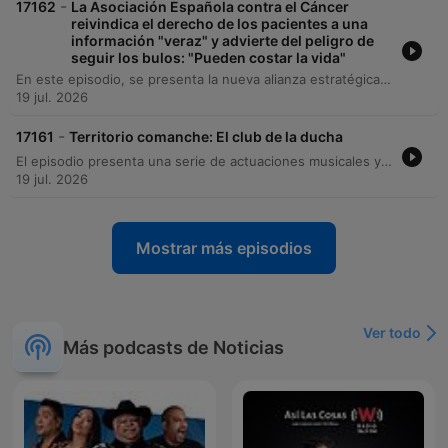
-
17162
La Asociación Española contra el Cáncer
reivindica el derecho de los pacientes a una
información "veraz" y advierte del peligro de
seguir los bulos: "Pueden costar la vida"
En este episodio, se presenta la nueva alianza estratégica entre el Grupo A3 Media y la Asociación Española contra el Cáncer denominada 'Contra el Cáncer con Todos'. El objetivo principal de esta colaboración es actuar como un altavoz informativo en España para divulgar contenidos veraces sobre prevención, investigación oncológica y apoyo a los pacientes. La conversación aborda la importancia de desestigmatizar la enfermedad, combatir las noticias falsas (fake news) y dar a conocer los servicios gratuitos que ofrece la asociación, incluyendo el teléfono de atención 24 horas. Asimismo, se discuten los retos actuales de la investigación oncológica, con un enfoque en mejorar las tasas de supervivencia en tipos de cáncer más complejos y la importancia de la prevención.
19 jul. 2026
-
17161
Territorio comanche: El club de la ducha
El episodio presenta una serie de actuaciones musicales y sketches cómicos dentro de la tradición del 'Club de la Ducha', acompañados de reflexiones críticas sobre el espectáculo en los intermedios deportivos y la actualidad futbolística. Asimismo, se analiza la conexión simbólica entre Messi y Lamine Yamal a través de una fotografía viral, para finalizar con recomendaciones de cine veraniego, pronósticos deportivos y una despedida estival.
19 jul. 2026
Mostrar más episodios
Ver todo
Más podcasts de Noticias